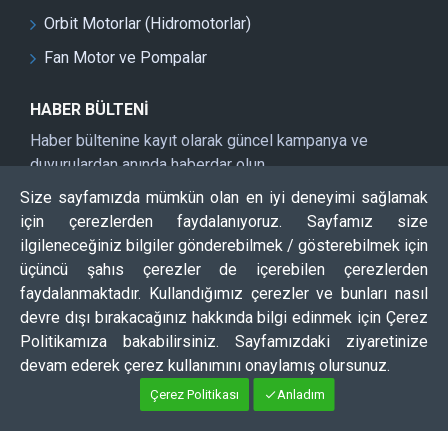
Orbit Motorlar (Hidromotorlar)
Fan Motor ve Pompalar
HABER BÜLTENI
Haber bültenine kayıt olarak güncel kampanya ve
duyurulardan anında haberdar olun
Size sayfamızda mümkün olan en iyi deneyimi sağlamak
Kayıt Ol
için çerezlerden faydalanıyoruz. Sayfamız size
DOĞRULAMA KODU
ilgileneceğiniz bilgiler gönderebilmek / gösterebilmek için
üçüncü şahıs çerezler de içerebilen çerezlerden
faydalanmaktadır. Kullandığımız çerezler ve bunları nasıl
Lütfen captcha doğrulamasını tamamlayın.
devre dışı bırakacağınız hakkında bilgi edinmek için Çerez
Politikamıza bakabilirsiniz. Sayfamızdaki ziyaretinize
devam ederek çerez kullanımını onaylamış olursunuz.
Çerez Politikası
Anladım