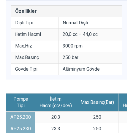
Özellikler
Dişli Tipi
Normal Dişli
İletim Hacmi
20,0 cc – 44,0 cc
Max.Hız
3000 rpm
Max.Basınç
250 bar
Gövde Tipi
Alüminyum Gövde
Pompa
İletim
Ma
Max.Basınç(Bar)
Tipi
Hacmi(cc³/dev)
Hız(
AP25.200
20,3
250
30
AP25.230
23,3
250
30