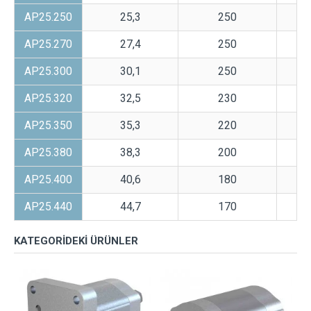
AP25.250
25,3
250
30
AP25.270
27,4
250
30
AP25.300
30,1
250
30
AP25.320
32,5
230
30
AP25.350
35,3
220
30
AP25.380
38,3
200
27
AP25.400
40,6
180
25
AP25.440
44,7
170
25
KATEGORIDEKI ÜRÜNLER