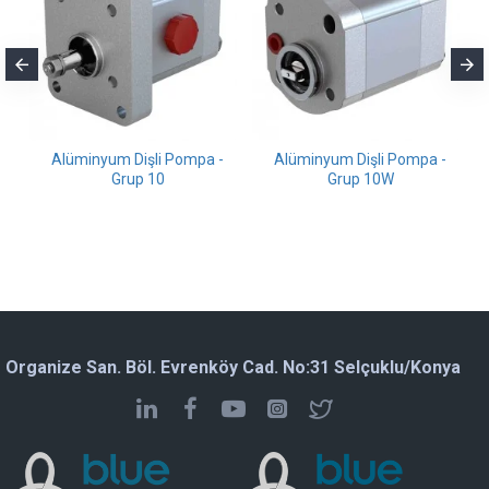
i
Alüminyum Dişli Pompa -
Alüminyum Dişli Pompa -
Grup 10
Grup 10W
Organize San. Böl. Evrenköy Cad. No:31 Selçuklu/Konya