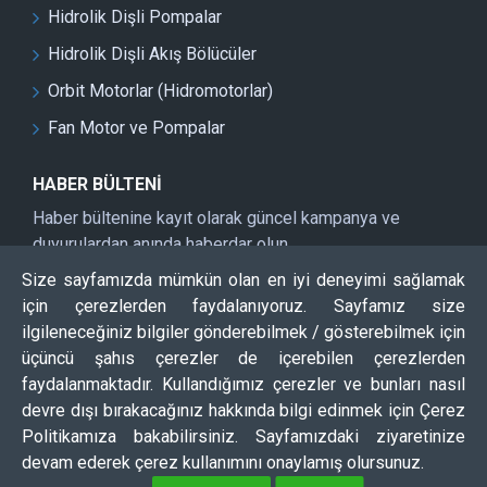
Hidrolik Dişli Pompalar
Hidrolik Dişli Akış Bölücüler
Orbit Motorlar (Hidromotorlar)
Fan Motor ve Pompalar
HABER BÜLTENI
Haber bültenine kayıt olarak güncel kampanya ve
duyurulardan anında haberdar olun
Size sayfamızda mümkün olan en iyi deneyimi sağlamak
Kayıt Ol
için çerezlerden faydalanıyoruz. Sayfamız size
DOĞRULAMA KODU
ilgileneceğiniz bilgiler gönderebilmek / gösterebilmek için
üçüncü şahıs çerezler de içerebilen çerezlerden
faydalanmaktadır. Kullandığımız çerezler ve bunları nasıl
Lütfen captcha doğrulamasını tamamlayın.
devre dışı bırakacağınız hakkında bilgi edinmek için Çerez
Politikamıza bakabilirsiniz. Sayfamızdaki ziyaretinize
devam ederek çerez kullanımını onaylamış olursunuz.