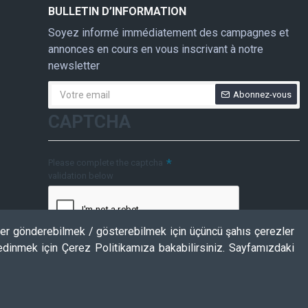
BULLETIN D’INFORMATION
Soyez informé immédiatement des campagnes et
annonces en cours en vous inscrivant à notre
newsletter
Abonnez-vous
CAPTCHA
Please complete the captcha
validation below
ler gönderebilmek / gösterebilmek için üçüncü şahıs çerezler
 edinmek için Çerez Politikamıza bakabilirsiniz. Sayfamızdaki