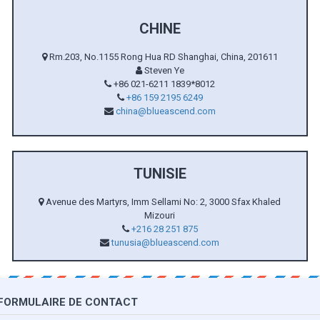
CHINE
Rm.203, No.1155 Rong Hua RD Shanghai, China, 201611
Steven Ye
+86 021-6211 1839*8012
+86 159 2195 6249
china@blueascend.com
TUNISIE
Avenue des Martyrs, Imm Sellami No: 2, 3000 Sfax Khaled
Mizouri
+216 28 251 875
tunusia@blueascend.com
FORMULAIRE DE CONTACT