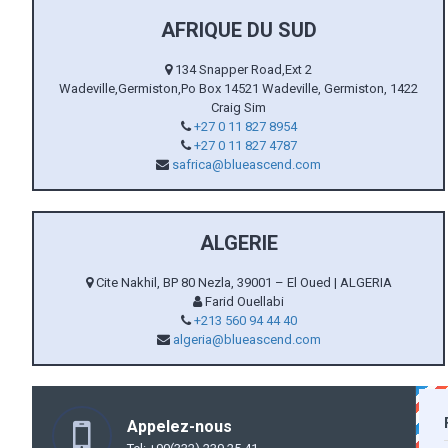
AFRIQUE DU SUD
134 Snapper Road,Ext 2
Wadeville,Germiston,Po Box 14521 Wadeville, Germiston, 1422
Craig Sim
+27 0 11 827 8954
+27 0 11 827 4787
safrica@blueascend.com
ALGERIE
Cite Nakhil, BP 80 Nezla, 39001 – El Oued | ALGERIA
Farid Ouellabi
+213 560 94 44 40
algeria@blueascend.com
Appelez-nous