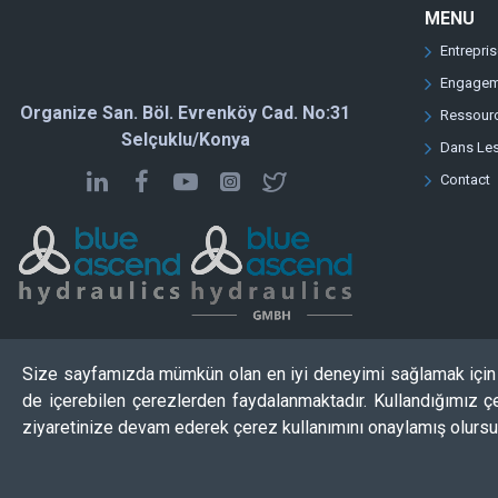
MENU
Entrepri
Engagem
Organize San. Böl. Evrenköy Cad. No:31
Ressour
Selçuklu/Konya
Dans Le
Contact
Size sayfamızda mümkün olan en iyi deneyimi sağlamak için ç
de içerebilen çerezlerden faydalanmaktadır. Kullandığımız çe
ziyaretinize devam ederek çerez kullanımını onaylamış olursu
Copyright © 2025 | blueascend.com | Tous Droits Réservés.