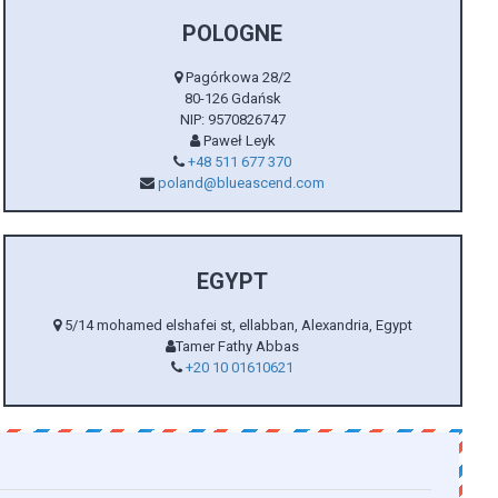
POLOGNE
Pagórkowa 28/2
80-126 Gdańsk
NIP: 9570826747
Paweł Leyk
+48 511 677 370
poland@blueascend.com
EGYPT
5/14 mohamed elshafei st, ellabban, Alexandria, Egypt
Tamer Fathy Abbas
+20 10 01610621