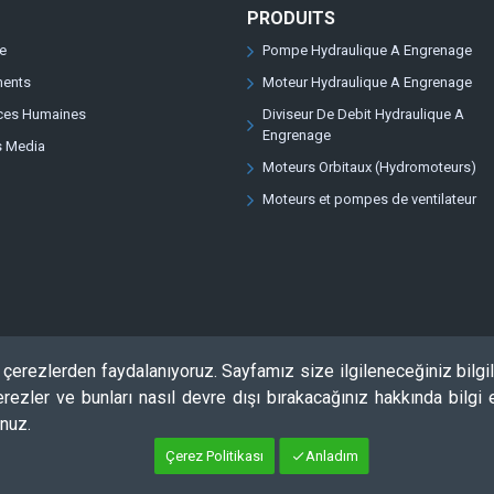
PRODUITS
se
Pompe Hydraulique A Engrenage
ents
Moteur Hydraulique A Engrenage
ces Humaines
Diviseur De Debit Hydraulique A
Engrenage
s Media
Moteurs Orbitaux (Hydromoteurs)
Moteurs et pompes de ventilateur
erezlerden faydalanıyoruz. Sayfamız size ilgileneceğiniz bilgi
rezler ve bunları nasıl devre dışı bırakacağınız hakkında bilgi
nuz.
Çerez Politikası
Anladım