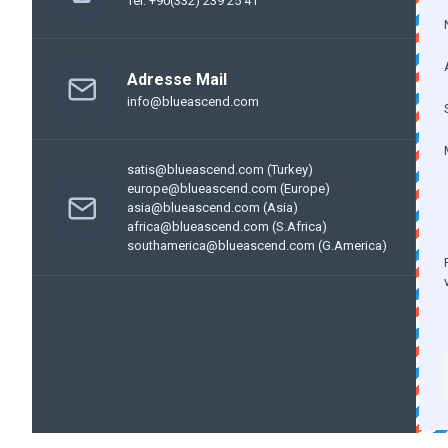
Tel: +90(332) 239 25 41
Adresse Mail
info@blueascend.com
satis@blueascend.com (Turkey)
europe@blueascend.com (Europe)
asia@blueascend.com (Asia)
africa@blueascend.com (S.Africa)
southamerica@blueascend.com (G.America)