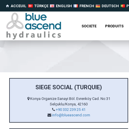
ACCEUIL
TÜRKÇE
ENGLISH
FRENCH
DEUTSCH
P
SOCIETE
PRODUITS
SIEGE SOCIAL (TURQUIE)
Konya Organize Sanayi Böl. Evrenköy Cad. No:31
Selçuklu/Konya, 42160
+90 332 239 25 41
info@blueascend.com