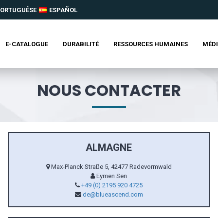
ORTUGUÊSE
ESPAÑOL
E-CATALOGUE
DURABILITÉ
RESSOURCES HUMAINES
MÉD
NOUS CONTACTER
ALMAGNE
Max-Planck Straße 5, 42477 Radevormwald
Eymen Sen
+49 (0) 2195 920 4725
de@blueascend.com