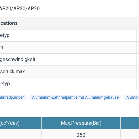
AP20/AP20/AP20
ications
betyp
en
geschwindigkeit
bsdruck max.
etyp
Zahnradpumpen
Aluminium-Zahnradpumpe mit Aluminiumgehäuse
Alumin
(cc³/dev)
Max.Pressure(Bar)
250