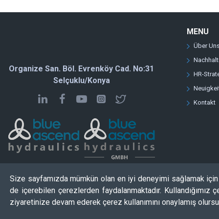
MENU
Über Un
Nachhalt
Organize San. Böl. Evrenköy Cad. No:31
HR-Strat
Selçuklu/Konya
Neuigke
Kontakt
Size sayfamızda mümkün olan en iyi deneyimi sağlamak için ç
de içerebilen çerezlerden faydalanmaktadır. Kullandığımız çe
ziyaretinize devam ederek çerez kullanımını onaylamış olursu
Copyright © 2025 | blueascend.com | Alle Rechte vorbehalten