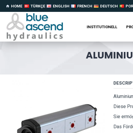
HOME
TÜRKÇE
ENGLISH
FRENCH
DEUTSCH
PO
INSTITUTIONELL
PR
ALUMINIU
DESCRIP
Aluminiu
Diese Pr
Sie ermög
Das Förd