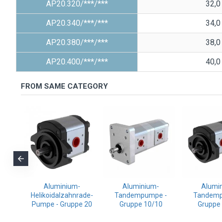
AP20.320/***/***
32,0
AP20.340/***/***
34,0
AP20.380/***/***
38,0
AP20.400/***/***
40,0
FROM SAME CATEGORY
 mit
Aluminium-
Aluminium-
Alumi
use -
Helikoidalzahnrade-
Tandempumpe -
Tandemp
Pumpe - Gruppe 20
Gruppe 10/10
Gruppe