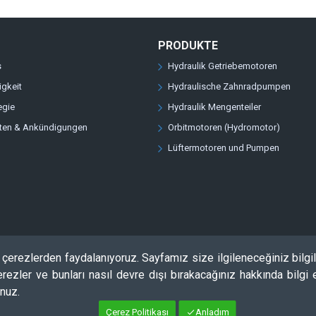
PRODUKTE
s
Hydraulik Getriebemotoren
igkeit
Hydraulische Zahnradpumpen
egie
Hydraulik Mengenteiler
iten & Ankündigungen
Orbitmotoren (Hydromotor)
Lüftermotoren und Pumpen
erezlerden faydalanıyoruz. Sayfamız size ilgileneceğiniz bilgi
rezler ve bunları nasıl devre dışı bırakacağınız hakkında bilgi
nuz.
Çerez Politikası
Anladım
.