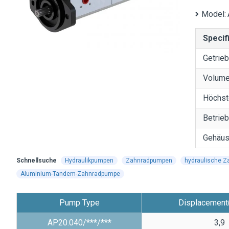
Model:
Specif
Getrie
Volum
Höchst
Betrie
Gehäus
Schnellsuche
Hydraulikpumpen
Zahnradpumpen
hydraulische 
Aluminium-Tandem-Zahnradpumpe
Pump Type
Displacement
AP20.040/***/***
3,9