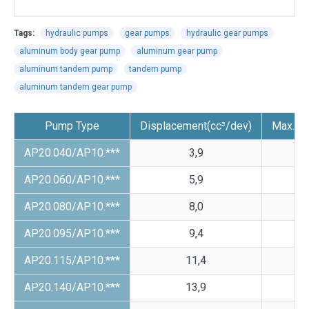
Tags:
hydraulic pumps
gear pumps
hydraulic gear pumps
aluminum body gear pump
aluminum gear pump
aluminum tandem pump
tandem pump
aluminum tandem gear pump
Pump Type
Displacement(cc³/dev)
Max.Pre
AP20.040/AP10.***
3,9
AP20.060/AP10.***
5,9
AP20.080/AP10.***
8,0
AP20.095/AP10.***
9,4
AP20.115/AP10.***
11,4
AP20.140/AP10.***
13,9