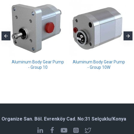
m
Aluminum Body Gear Pump
Aluminum Body Gear Pump
- Group 10
- Group 10W
Organize San. Böl. Evrenköy Cad. No:31 Selçuklu/Konya