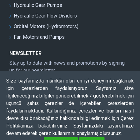
Hydraulic Gear Pumps
Hydraulic Gear Flow Dividers
Orbital Motors (Hydromotors)
Fan Motors and Pumps
NEWSLETTER
Stay up to date with news and promotions by signing
up for our newsletter
Size sayfamızda mümkün olan en iyi deneyimi sağlamak
Send
için çerezlerden faydalanıyoruz. Sayfamız size
CAPTCHA
ilgileneceğiniz bilgiler gönderebilmek / gösterebilmek için
üçüncü şahıs çerezler de içerebilen çerezlerden
faydalanmaktadır. Kullandığımız çerezler ve bunları nasıl
Please complete the captcha validation below
devre dışı bırakacağınız hakkında bilgi edinmek için Çerez
Politikamıza bakabilirsiniz. Sayfamızdaki ziyaretinize
devam ederek çerez kullanımını onaylamış olursunuz.